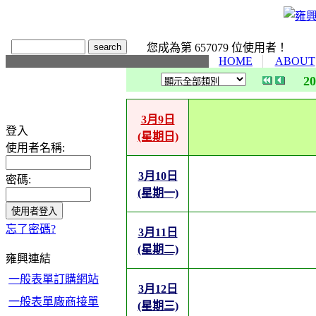
您成為第 657079 位使用者！
HOME
ABOUT
2
3月9日
登入
(星期日)
使用者名稱:
3月10日
密碼:
(星期一)
忘了密碼?
3月11日
(星期二)
雍興連結
一般表單訂購網站
3月12日
一般表單廠商接單
(星期三)