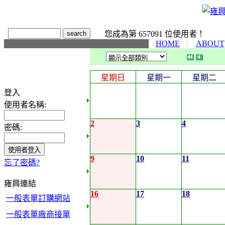
您成為第 657091 位使用者！
HOME
ABOUT
星期日
星期一
星期二
登入
使用者名稱:
2
3
4
密碼:
9
10
11
忘了密碼?
雍興連結
16
17
18
一般表單訂購網站
一般表單廠商接單