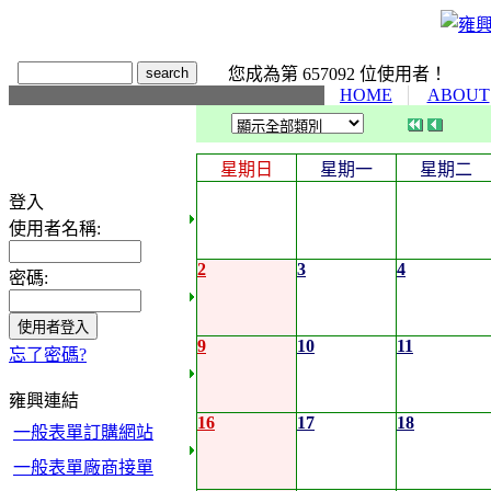
您成為第 657092 位使用者！
HOME
ABOUT
星期日
星期一
星期二
登入
使用者名稱:
2
3
4
密碼:
9
10
11
忘了密碼?
雍興連結
16
17
18
一般表單訂購網站
一般表單廠商接單