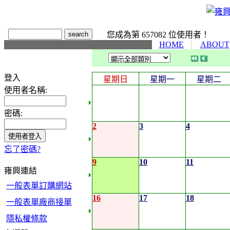
您成為第 657082 位使用者！
HOME
ABOUT
登入
星期日
星期一
星期二
使用者名稱:
密碼:
2
3
4
忘了密碼?
9
10
11
雍興連結
一般表單訂購網站
16
17
18
一般表單廠商接單
隱私權條款