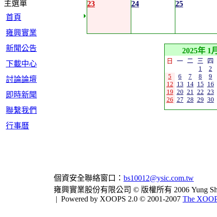
主選單
23
24
25
首頁
雍興實業
新聞公告
2025年 1
日
一
二
三
四
下載中心
1
2
5
6
7
8
9
討論論壇
12
13
14
15
16
19
20
21
22
23
即時新聞
26
27
28
29
30
聯繫我們
行事曆
個資安全聯絡窗口：
bs10012@ysic.com.tw
雍興實業股份有限公司 © 版權所有 2006 Yung Shing Indus
|
Powered by XOOPS 2.0 © 2001-2007
The XOOPS