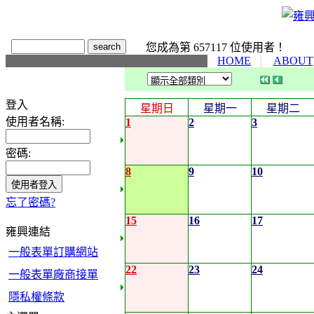
您成為第 657117 位使用者！
HOME
ABOUT
登入
星期日
星期一
星期二
使用者名稱:
1
2
3
密碼:
8
9
10
忘了密碼?
15
16
17
雍興連結
一般表單訂購網站
22
23
24
一般表單廠商接單
隱私權條款