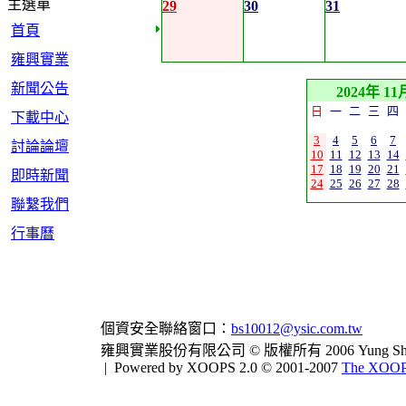
主選單
29
30
31
首頁
雍興實業
新聞公告
2024年 11
日
一
二
三
四
下載中心
3
4
5
6
7
討論論壇
10
11
12
13
14
17
18
19
20
21
即時新聞
24
25
26
27
28
聯繫我們
行事曆
個資安全聯絡窗口：
bs10012@ysic.com.tw
雍興實業股份有限公司 © 版權所有 2006 Yung Shing Indus
|
Powered by XOOPS 2.0 © 2001-2007
The XOOPS