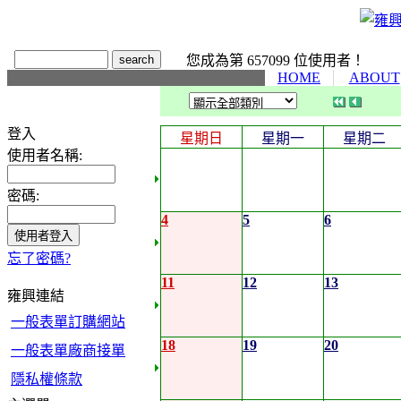
您成為第 657099 位使用者！
HOME
ABOUT
登入
星期日
星期一
星期二
使用者名稱:
密碼:
4
5
6
忘了密碼?
11
12
13
雍興連結
一般表單訂購網站
18
19
20
一般表單廠商接單
隱私權條款