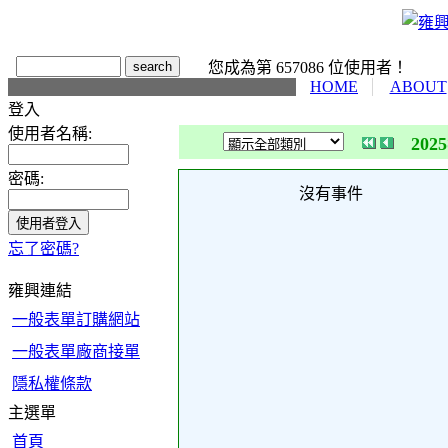
您成為第 657086 位使用者！
HOME
ABOUT
登入
使用者名稱:
202
密碼:
沒有事件
忘了密碼?
雍興連結
一般表單訂購網站
一般表單廠商接單
隱私權條款
主選單
首頁