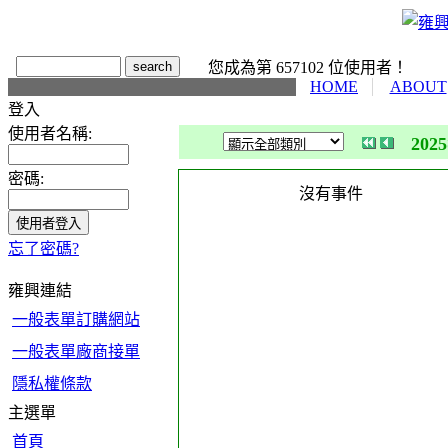
您成為第 657102 位使用者！
HOME
ABOUT
登入
使用者名稱:
202
密碼:
沒有事件
忘了密碼?
雍興連結
一般表單訂購網站
一般表單廠商接單
隱私權條款
主選單
首頁