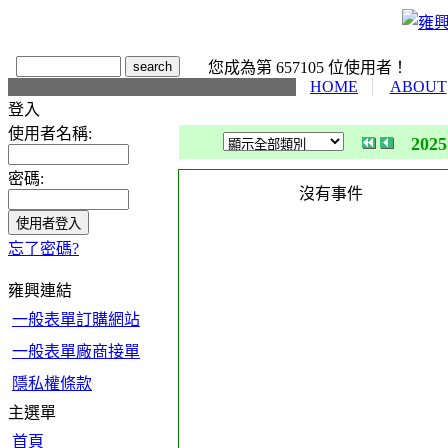
您成為第 657105 位使用者！
HOME
ABOUT
登入
使用者名稱:
202
密碼:
沒有事件
忘了密碼?
雍興連結
一般表單訂購網站
一般表單廠商接單
隱私權條款
主選單
首頁