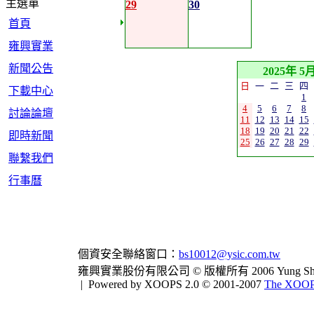
主選單
29
30
首頁
雍興實業
新聞公告
2025年 5
日
一
二
三
四
下載中心
1
4
5
6
7
8
討論論壇
11
12
13
14
15
18
19
20
21
22
即時新聞
25
26
27
28
29
聯繫我們
行事曆
個資安全聯絡窗口：
bs10012@ysic.com.tw
雍興實業股份有限公司 © 版權所有 2006 Yung Shing Indus
|
Powered by XOOPS 2.0 © 2001-2007
The XOOPS