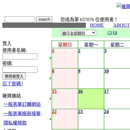
您成為第 657076 位使用者！
HOME
ABOUT
登入
星期日
星期一
星期二
使用者名稱:
1
2
3
密碼:
8
9
10
忘了密碼?
15
16
17
雍興連結
一般表單訂購網站
22
23
24
一般表單廠商接單
隱私權條款