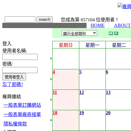
您成為第 657104 位使用者！
HOME
ABOUT
登入
星期日
星期一
星期二
使用者名稱:
密碼:
4
5
6
忘了密碼?
11
12
13
雍興連結
一般表單訂購網站
18
19
20
一般表單廠商接單
隱私權條款