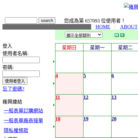
您成為第 657093 位使用者！
HOME
ABOUT
登入
星期日
星期一
星期二
使用者名稱:
密碼:
4
5
6
忘了密碼?
11
12
13
雍興連結
一般表單訂購網站
18
19
20
一般表單廠商接單
隱私權條款