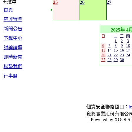
主選單
25
26
27
首頁
雍興實業
新聞公告
2025年 4
日
一
二
三
四
下載中心
1
2
3
6
7
8
9
10
討論論壇
13
14
15
16
17
20
21
22
23
24
即時新聞
27
28
29
30
聯繫我們
行事曆
個資安全聯絡窗口：
b
雍興實業股份有限公司 © 版權所有 
|
Powered by XOOPS 