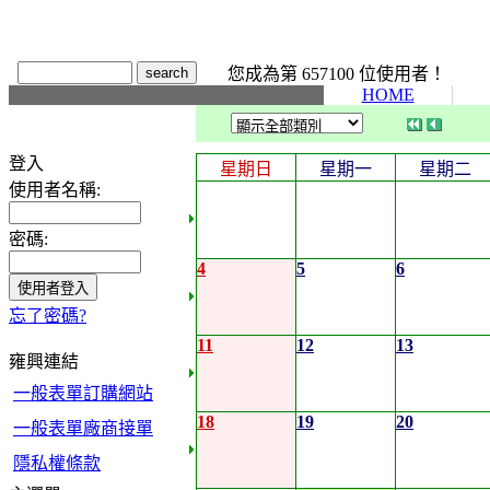
您成為第 657100 位使用者！
HOME
登入
星期日
星期一
星期二
使用者名稱:
密碼:
4
5
6
忘了密碼?
11
12
13
雍興連結
一般表單訂購網站
18
19
20
一般表單廠商接單
隱私權條款