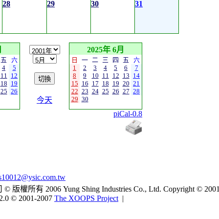
28
29
30
31
月
2025年 6月
五
六
日
一
二
三
四
五
六
4
5
1
2
3
4
5
6
7
11
12
8
9
10
11
12
13
14
18
19
15
16
17
18
19
20
21
25
26
22
23
24
25
26
27
28
29
30
今天
piCal-0.8
s10012@ysic.com.tw
2006 Yung Shing Industries Co., Ltd. Copyright © 2001
2.0 © 2001-2007
The XOOPS Project
|