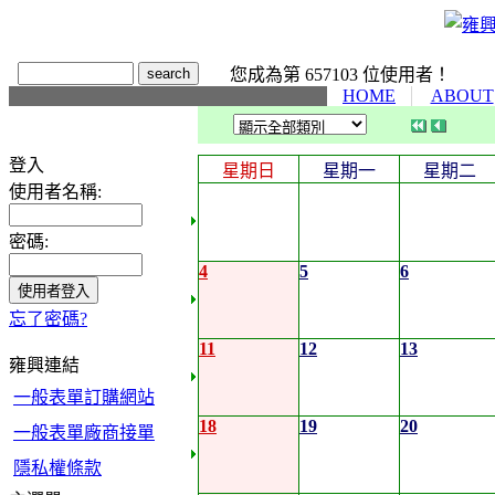
您成為第 657103 位使用者！
HOME
ABOUT
登入
星期日
星期一
星期二
使用者名稱:
密碼:
4
5
6
忘了密碼?
11
12
13
雍興連結
一般表單訂購網站
18
19
20
一般表單廠商接單
隱私權條款