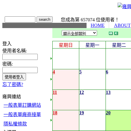
您成為第 657074 位使用者！
HOME
ABOUT
登入
星期日
星期一
星期二
使用者名稱:
密碼:
4
5
6
忘了密碼?
11
12
13
雍興連結
一般表單訂購網站
18
19
20
一般表單廠商接單
隱私權條款