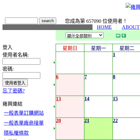
您成為第 657090 位使用者！
HOME
ABOUT
登入
星期日
星期一
星期二
1
使用者名稱:
密碼:
6
7
8
忘了密碼?
13
14
15
雍興連結
一般表單訂購網站
20
21
22
一般表單廠商接單
隱私權條款