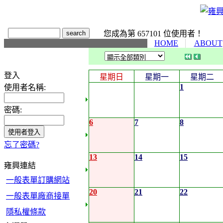
您成為第 657101 位使用者！
HOME
ABOUT
登入
星期日
星期一
星期二
1
使用者名稱:
密碼:
6
7
8
忘了密碼?
13
14
15
雍興連結
一般表單訂購網站
20
21
22
一般表單廠商接單
隱私權條款