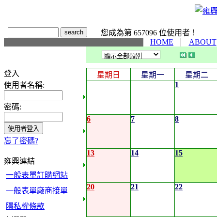
您成為第 657096 位使用者！
HOME
ABOUT
登入
星期日
星期一
星期二
1
使用者名稱:
密碼:
6
7
8
忘了密碼?
13
14
15
雍興連結
一般表單訂購網站
20
21
22
一般表單廠商接單
隱私權條款