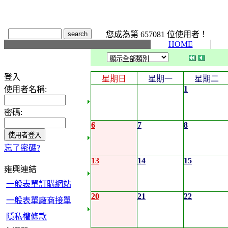
您成為第 657081 位使用者！
HOME
登入
星期日
星期一
星期二
1
使用者名稱:
密碼:
6
7
8
忘了密碼?
13
14
15
雍興連結
一般表單訂購網站
20
21
22
一般表單廠商接單
隱私權條款