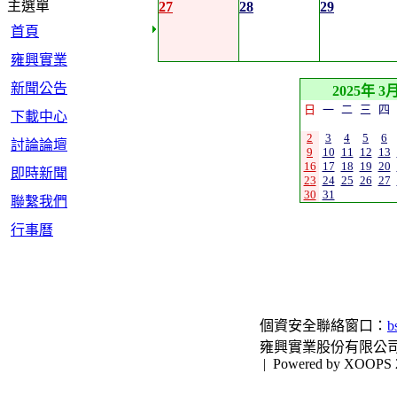
主選單
27
28
29
首頁
雍興實業
新聞公告
2025年 3
日
一
二
三
四
下載中心
2
3
4
5
6
討論論壇
9
10
11
12
13
16
17
18
19
20
即時新聞
23
24
25
26
27
30
31
聯繫我們
行事曆
個資安全聯絡窗口：
b
雍興實業股份有限公司 © 版權所有 
|
Powered by XOOPS 