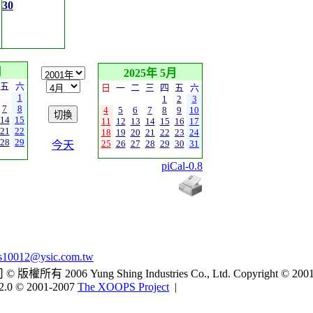
30
月
2025年 5月
五
六
日
一
二
三
四
五
六
1
1
2
3
7
8
4
5
6
7
8
9
10
14
15
11
12
13
14
15
16
17
21
22
18
19
20
21
22
23
24
28
29
25
26
27
28
29
30
31
今天
piCal-0.8
s10012@ysic.com.tw
2006 Yung Shing Industries Co., Ltd. Copyright © 2001
2.0 © 2001-2007
The XOOPS Project
|